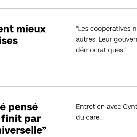
ent mieux
“Les coopératives 
ises
autres. Leur gouve
démocratiques.”
té pensé
Entretien avec Cynt
finit par
du care.
iverselle”