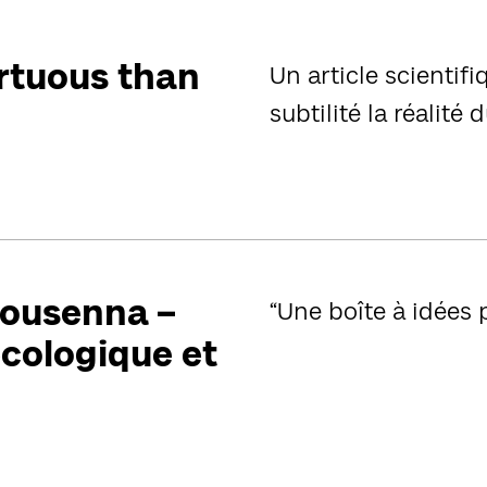
irtuous than
Un article scientif
subtilité la réalité
Bousenna –
“Une boîte à idées
écologique et