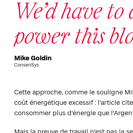
We’d have to 
Carrousel 0
power this bl
Mike Goldin
ConsenSys
Cette approche, comme le souligne Mike
coût énergétique excessif : l'article cit
consommer plus d'énergie que l'Argent
Mais la preuve de travail n'est pas la